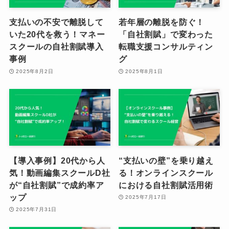
支払いの不安で離脱して
若年層の離脱を防ぐ！
いた20代を救う！マネー
「自社割賦」で変わった
スクールの自社割賦導入
転職支援コンサルティン
事例
グ
2025年8月2日
2025年8月1日
【導入事例】20代から人
“支払いの壁”を乗り越え
気！動画編集スクールD社
る！オンラインスクール
が“自社割賦”で成約率ア
における自社割賦活用術
ップ
2025年7月17日
2025年7月31日